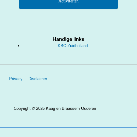
Activiteiten
Handige links
KBO Zuidholland
Footer
Privacy
Disclaimer
menu
Copyright © 2026
Kaag en Braassem Ouderen