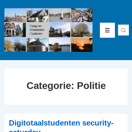
↓
Doorgaan
naar
hoofdinhoud
MENU
Categorie:
Politie
Digitotaalstudenten security-