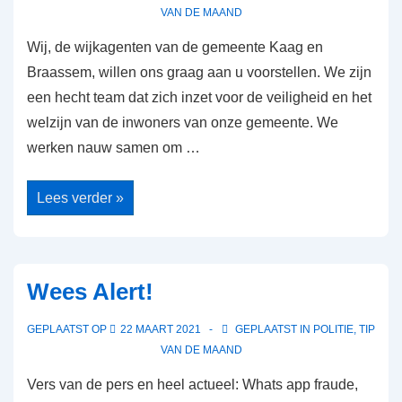
VAN DE MAAND
Wij, de wijkagenten van de gemeente Kaag en
Braassem, willen ons graag aan u voorstellen. We zijn
een hecht team dat zich inzet voor de veiligheid en het
welzijn van de inwoners van onze gemeente. We
werken nauw samen om …
Maak
Lees verder »
kennis
met
de
wijkagenten
van
Kaag
Wees Alert!
en
Braassem!
GEPLAATST OP
22 MAART 2021
GEPLAATST IN
POLITIE
,
TIP
VAN DE MAAND
Vers van de pers en heel actueel: Whats app fraude,