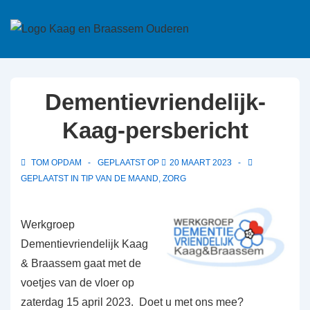
↓
Doorgaan
naar
hoofdinhoud
Dementievriendelijk-
Kaag-persbericht
TOM OPDAM
GEPLAATST OP
20 MAART 2023
GEPLAATST IN
TIP VAN DE MAAND
,
ZORG
Werkgroep
Dementievriendelijk Kaag
& Braassem gaat met de
voetjes van de vloer op
zaterdag 15 april 2023. Doet u met ons mee?