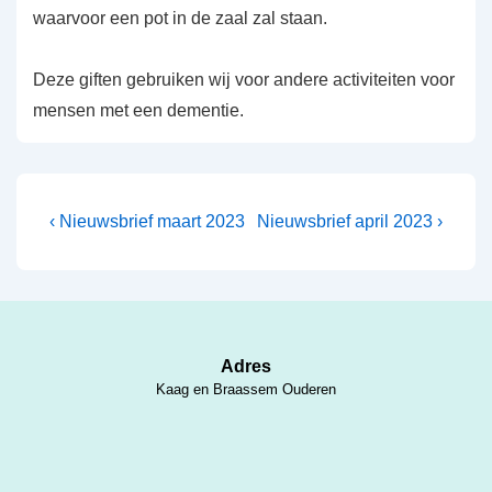
waarvoor een pot in de zaal zal staan.
Deze giften gebruiken wij voor andere activiteiten voor
mensen met een dementie.
Bericht
Vorig
Volgende
‹ Nieuwsbrief maart 2023
Nieuwsbrief april 2023 ›
bericht
bericht
navigatie
is
is
Adres
Kaag en Braassem Ouderen