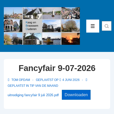
↓
Doorgaan
naar
hoofdinhoud
MENU
Fancyfair 9-07-2026
TOM OPDAM
GEPLAATST OP
4 JUNI 2026
GEPLAATST IN
TIP VAN DE MAAND
Downloaden
uitnodiging fancyfair 9 juli 2026.pdf