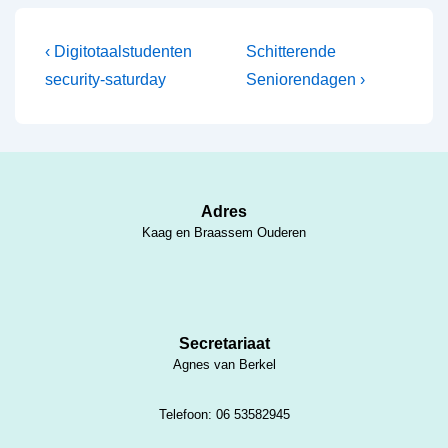
Bericht
Vorig
Volgende
‹ Digitotaalstudenten
Schitterende
bericht
bericht
navigatie
security-saturday
Seniorendagen ›
is
is
Adres
Kaag en Braassem Ouderen
Secretariaat
Agnes van Berkel
Telefoon: 06 53582945