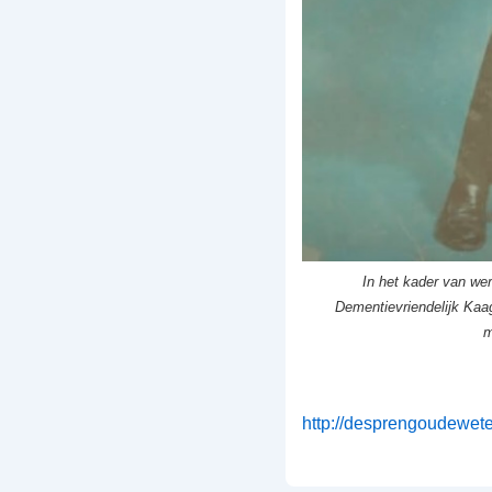
In het kader van we
Dementievriendelijk Ka
m
http://desprengoudewet