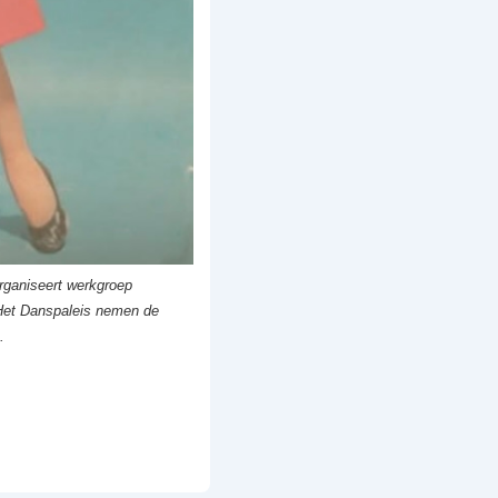
rganiseert werkgroep
Het Danspaleis nemen de
n.