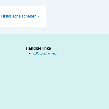
Volgende
Historische schepen ›
bericht
is
Handige links
KBO Zuidholland