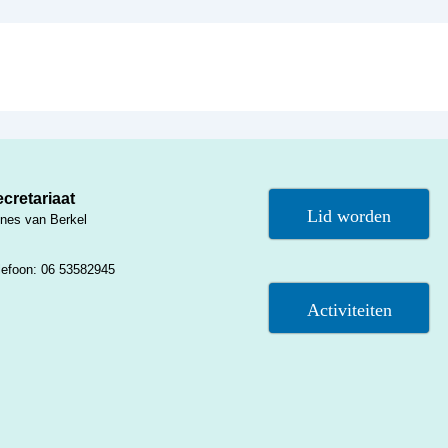
cretariaat
Lid worden
nes van Berkel
lefoon: 06 53582945
Activiteiten