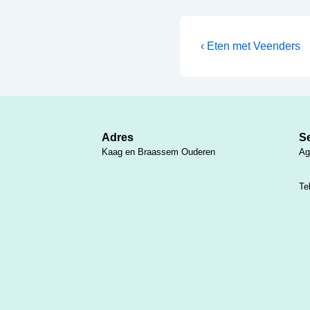
Bericht
Vorig
‹ Eten met Veenders
bericht
navigatie
is
Adres
Se
Kaag en Braassem Ouderen
Ag
Te