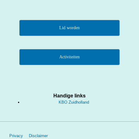
Lid worden
Activiteiten
Handige links
KBO Zuidholland
Footer
Privacy
Disclaimer