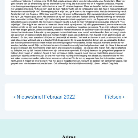
Bericht
Vorig
Volgende
‹ Nieuwsbrief Februari 2022
Fietsen ›
bericht
bericht
navigatie
is
is
Adres