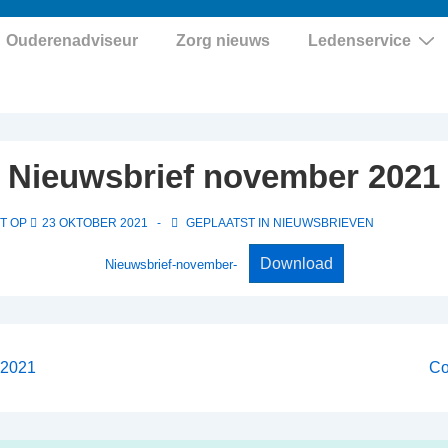
Ouderenadviseur
Zorg nieuws
Ledenservice
Nieuwsbrief november 2021
T OP
23 OKTOBER 2021
GEPLAATST IN
NIEUWSBRIEVEN
Download
Nieuwsbrief-november-
Vo
 2021
Co
be
is