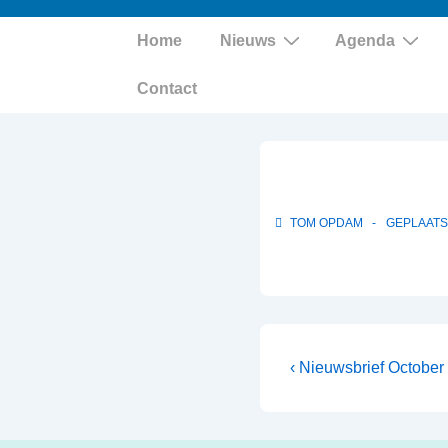
Hoofd
Home
Nieuws
Agenda
navigatie
Contact
TOM OPDAM
GEPLAATS
Bericht
Vorig
‹ Nieuwsbrief October
bericht
navigatie
is