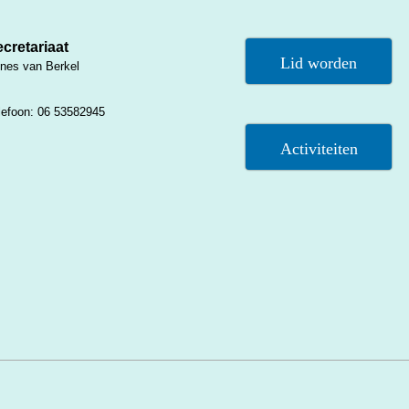
cretariaat
Lid worden
nes van Berkel
lefoon: 06 53582945
Activiteiten