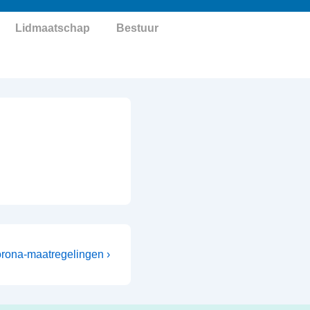
Lidmaatschap
Bestuur
lgende
rona-maatregelingen ›
richt