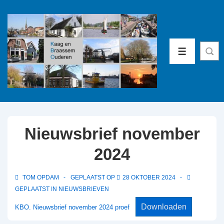
↓
Doorgaan
naar
hoofdinhoud
MENU
Nieuwsbrief november
2024
TOM OPDAM
GEPLAATST OP
28 OKTOBER 2024
GEPLAATST IN
NIEUWSBRIEVEN
Downloaden
KBO. Nieuwsbrief november 2024 proef