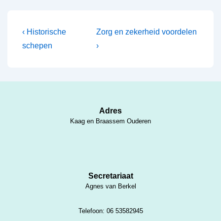
Bericht
Vorig
Volgende
‹ Historische
Zorg en zekerheid voordelen
bericht
bericht
navigatie
schepen
›
is
is
Adres
Kaag en Braassem Ouderen
Secretariaat
Agnes van Berkel
Telefoon: 06 53582945